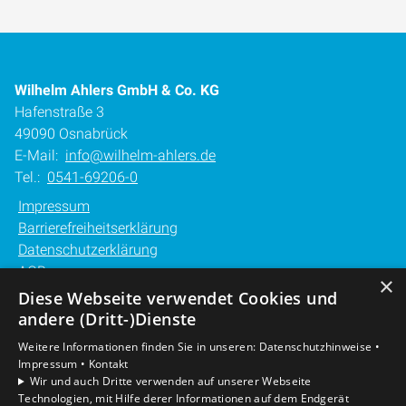
Wilhelm Ahlers GmbH & Co. KG
Hafenstraße 3
49090 Osnabrück
E-Mail:
info@wilhelm-ahlers.de
Tel.:
0541-69206-0
Impressum
Barrierefreiheitserklärung
Datenschutzerklärung
AGB
×
Diese Webseite verwendet Cookies und
Unsere Bereiche
andere (Dritt-)Dienste
Privatkunden
Weitere Informationen finden Sie in unseren:
Datenschutzhinweise •
Gewerbekunden
Impressum •
Kontakt
Karriere
Wir und auch Dritte verwenden auf unserer Webseite
Technologien, mit Hilfe derer Informationen auf dem Endgerät
Unternehmen