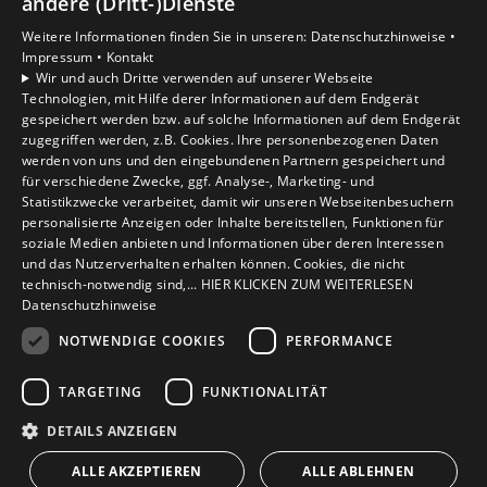
andere (Dritt-)Dienste
Privatkunden
Weitere Informationen finden Sie in unseren:
Datenschutzhinweise •
Gewerbekunden
Impressum •
Kontakt
Karriere
Wir und auch Dritte verwenden auf unserer Webseite
Technologien, mit Hilfe derer Informationen auf dem Endgerät
Unternehmen
gespeichert werden bzw. auf solche Informationen auf dem Endgerät
Kontakt
zugegriffen werden, z.B. Cookies. Ihre personenbezogenen Daten
werden von uns und den eingebundenen Partnern gespeichert und
für verschiedene Zwecke, ggf. Analyse-, Marketing- und
Statistikzwecke verarbeitet, damit wir unseren Webseitenbesuchern
personalisierte Anzeigen oder Inhalte bereitstellen, Funktionen für
soziale Medien anbieten und Informationen über deren Interessen
und das Nutzerverhalten erhalten können. Cookies, die nicht
technisch-notwendig sind,... HIER KLICKEN ZUM WEITERLESEN
Datenschutzhinweise
NOTWENDIGE COOKIES
PERFORMANCE
TARGETING
FUNKTIONALITÄT
DETAILS ANZEIGEN
ALLE AKZEPTIEREN
ALLE ABLEHNEN