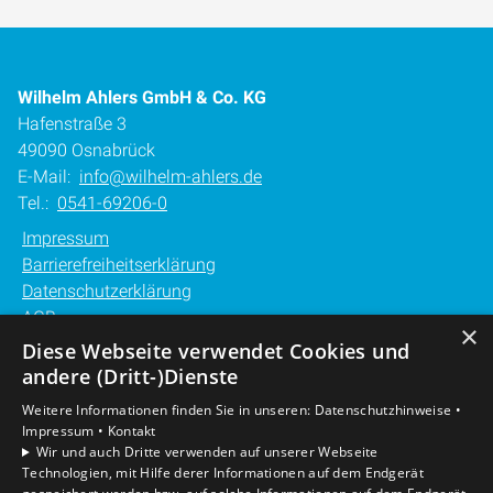
Wilhelm Ahlers GmbH & Co. KG
Hafenstraße 3
49090 Osnabrück
E-Mail:
info@wilhelm-ahlers.de
Tel.:
0541-69206-0
Impressum
Barrierefreiheitserklärung
Datenschutzerklärung
AGB
×
Diese Webseite verwendet Cookies und
Unsere Bereiche
andere (Dritt-)Dienste
Privatkunden
Weitere Informationen finden Sie in unseren:
Datenschutzhinweise •
Gewerbekunden
Impressum •
Kontakt
Karriere
Wir und auch Dritte verwenden auf unserer Webseite
Technologien, mit Hilfe derer Informationen auf dem Endgerät
Unternehmen