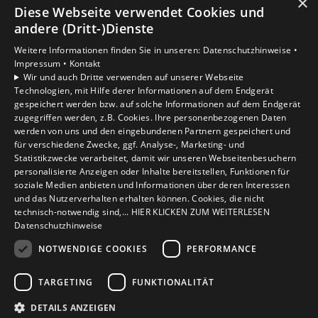
×
Diese Webseite verwendet Cookies und
Unsere Bereiche
andere (Dritt-)Dienste
Privatkunden
Weitere Informationen finden Sie in unseren:
Datenschutzhinweise •
Gewerbekunden
Impressum •
Kontakt
Karriere
Wir und auch Dritte verwenden auf unserer Webseite
Technologien, mit Hilfe derer Informationen auf dem Endgerät
Unternehmen
gespeichert werden bzw. auf solche Informationen auf dem Endgerät
Kontakt
zugegriffen werden, z.B. Cookies. Ihre personenbezogenen Daten
werden von uns und den eingebundenen Partnern gespeichert und
für verschiedene Zwecke, ggf. Analyse-, Marketing- und
Statistikzwecke verarbeitet, damit wir unseren Webseitenbesuchern
personalisierte Anzeigen oder Inhalte bereitstellen, Funktionen für
soziale Medien anbieten und Informationen über deren Interessen
und das Nutzerverhalten erhalten können. Cookies, die nicht
technisch-notwendig sind,... HIER KLICKEN ZUM WEITERLESEN
Datenschutzhinweise
NOTWENDIGE COOKIES
PERFORMANCE
TARGETING
FUNKTIONALITÄT
DETAILS ANZEIGEN