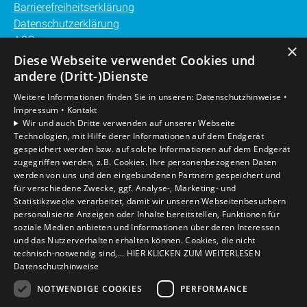
Barrierefreiheitserklärung
Datenschutzerklärung
AGB
×
Diese Webseite verwendet Cookies und
Unsere Bereiche
andere (Dritt-)Dienste
Privatkunden
Weitere Informationen finden Sie in unseren:
Datenschutzhinweise •
Gewerbekunden
Impressum •
Kontakt
Karriere
Wir und auch Dritte verwenden auf unserer Webseite
Technologien, mit Hilfe derer Informationen auf dem Endgerät
Unternehmen
gespeichert werden bzw. auf solche Informationen auf dem Endgerät
Kontakt
zugegriffen werden, z.B. Cookies. Ihre personenbezogenen Daten
werden von uns und den eingebundenen Partnern gespeichert und
für verschiedene Zwecke, ggf. Analyse-, Marketing- und
Statistikzwecke verarbeitet, damit wir unseren Webseitenbesuchern
personalisierte Anzeigen oder Inhalte bereitstellen, Funktionen für
soziale Medien anbieten und Informationen über deren Interessen
und das Nutzerverhalten erhalten können. Cookies, die nicht
technisch-notwendig sind,... HIER KLICKEN ZUM WEITERLESEN
Datenschutzhinweise
NOTWENDIGE COOKIES
PERFORMANCE