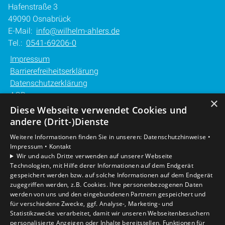
Hafenstraße 3
49090 Osnabrück
E-Mail:
info@wilhelm-ahlers.de
Tel.:
0541-69206-0
Impressum
Barrierefreiheitserklärung
Datenschutzerklärung
AGB
×
Diese Webseite verwendet Cookies und
Unsere Bereiche
andere (Dritt-)Dienste
Privatkunden
Weitere Informationen finden Sie in unseren:
Datenschutzhinweise •
Gewerbekunden
Impressum •
Kontakt
Karriere
Wir und auch Dritte verwenden auf unserer Webseite
Technologien, mit Hilfe derer Informationen auf dem Endgerät
Unternehmen
gespeichert werden bzw. auf solche Informationen auf dem Endgerät
Kontakt
zugegriffen werden, z.B. Cookies. Ihre personenbezogenen Daten
werden von uns und den eingebundenen Partnern gespeichert und
für verschiedene Zwecke, ggf. Analyse-, Marketing- und
Statistikzwecke verarbeitet, damit wir unseren Webseitenbesuchern
personalisierte Anzeigen oder Inhalte bereitstellen, Funktionen für