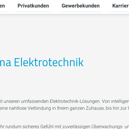
en
Privatkunden
Gewerbekunden
Karrie
Untermenü für Erneuerbare Energien umschalten
Untermenü für Privatkunden u
Untermen
a Elektrotechnik
mit unseren umfassenden Elektrotechnik-Lösungen. Von intellig
eine nahtlose Verbindung in Ihrem ganzen Zuhause, bis hin zur In
für Ihr rundum sicheres Gefühl mit zuverlässigen Überwachungs- 