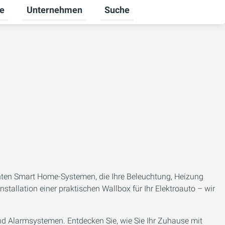
re
Unternehmen
Suche
mschalten
ü für Gewerbekunden umschalten
Untermenü für Karriere umschalten
Untermenü für Unternehmen um
enten Smart Home-Systemen, die Ihre Beleuchtung, Heizung
stallation einer praktischen Wallbox für Ihr Elektroauto – wir
und Alarmsystemen. Entdecken Sie, wie Sie Ihr Zuhause mit