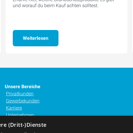
und worauf du beim Kauf achten solltest.
Weiterlesen
Unsere Bereiche
Privatkunden
Gewerbekunden
Karriere
Unternehmen
Kontakt
e (Dritt-)Dienste