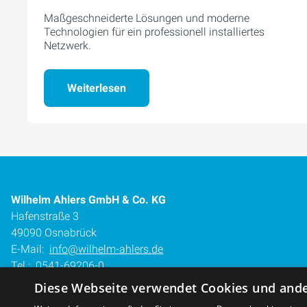
Maßgeschneiderte Lösungen und moderne
Technologien für ein professionell installiertes
Netzwerk.
Weiterlesen
Wilhelm Ahlers GmbH & Co. KG
Hafenstraße 3
49090 Osnabrück
E-Mail:
info@wilhelm-ahlers.de
Tel.:
0541-69206-0
Diese Webseite verwendet Cookies und ander
Impressum