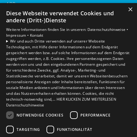
AGB
×
Diese Webseite verwendet Cookies und
Unsere Bereiche
andere (Dritt-)Dienste
Privatkunden
Weitere Informationen finden Sie in unseren:
Datenschutzhinweise •
Gewerbekunden
Impressum •
Kontakt
Karriere
Wir und auch Dritte verwenden auf unserer Webseite
Technologien, mit Hilfe derer Informationen auf dem Endgerät
Unternehmen
gespeichert werden bzw. auf solche Informationen auf dem Endgerät
Kontakt
zugegriffen werden, z.B. Cookies. Ihre personenbezogenen Daten
werden von uns und den eingebundenen Partnern gespeichert und
für verschiedene Zwecke, ggf. Analyse-, Marketing- und
Statistikzwecke verarbeitet, damit wir unseren Webseitenbesuchern
personalisierte Anzeigen oder Inhalte bereitstellen, Funktionen für
soziale Medien anbieten und Informationen über deren Interessen
und das Nutzerverhalten erhalten können. Cookies, die nicht
technisch-notwendig sind,... HIER KLICKEN ZUM WEITERLESEN
Datenschutzhinweise
NOTWENDIGE COOKIES
PERFORMANCE
TARGETING
FUNKTIONALITÄT