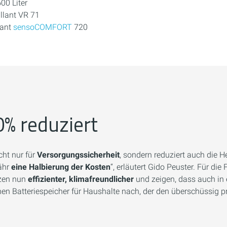
00 Liter
llant VR 71
lant
sensoCOMFORT
720
% reduziert
ht nur für
Versorgungssicherheit
, sondern reduziert auch die He
ähr
eine Halbierung der Kosten
“, erläutert Gido Peuster. Für di
izen nun
effizienter, klimafreundlicher
und zeigen, dass auch in
nen Batteriespeicher für Haushalte nach, der den überschüssig