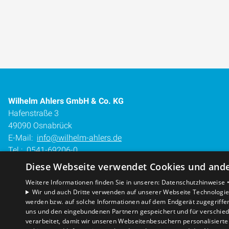
Wilhelm Ahlers GmbH & Co. KG
Hafenstraße 3
49090 Osnabrück
E-Mail:
info@wilhelm-ahlers.de
Tel.:
0541-69206-0
Diese Webseite verwendet Cookies und ander
Impressum
Barrierefreiheitserklärung
Weitere Informationen finden Sie in unseren:
Datenschutzhinweise 
Wir und auch Dritte verwenden auf unserer Webseite Technologien
Datenschutzerklärung
werden bzw. auf solche Informationen auf dem Endgerät zugegriffe
AGB
uns und den eingebundenen Partnern gespeichert und für verschiede
verarbeitet, damit wir unseren Webseitenbesuchern personalisierte 