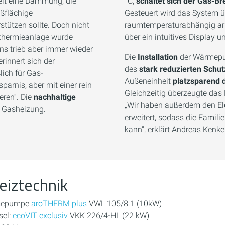
ielt eine Dämmung, die
°C,
schaltet sich der Gas-B
ßflächige
Gesteuert wird das System 
stützen sollte. Doch nicht
raumtemperaturabhängig arbe
rthermieanlage wurde
über ein intuitives Display 
Uns trieb aber immer wieder
Die
Installation
der Wärmepu
rinnert sich der
des
stark reduzierten Schu
lich für Gas-
Außeneinheit
platzsparend 
arnis, aber mit einer rein
Gleichzeitig überzeugte das
eren“. Die
nachhaltige
„Wir haben außerdem den El
 Gasheizung.
erweitert, sodass die Famil
kann“, erklärt Andreas Kenke
Heiztechnik
rmepumpe
aroTHERM plus
VWL 105/8.1 (10kW)
sel:
ecoVIT exclusiv
VKK 226/4-HL (22 kW)