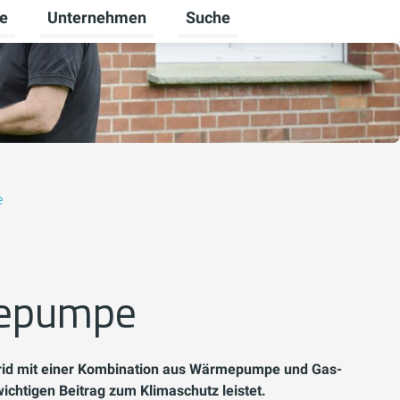
re
Unternehmen
Suche
mschalten
ü für Gewerbekunden umschalten
Untermenü für Karriere umschalten
Untermenü für Unternehmen um
e
mepumpe
ybrid mit einer Kombination aus Wärmepumpe und Gas-
ichtigen Beitrag zum Klimaschutz leistet.