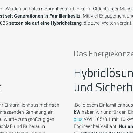
ern, Weiden und altem Baumbestand. Hier, im Oldenburger Müns
st seit Generationen in Familienbesitz
. Mit viel Engagement u
 2025
setzen sie auf eine Hybridheizung
, die zwei Welten vere
Das Energiekonz
Hybridlösun
t
und Sicherh
ihr Einfamilienhaus mehrfach
„Bei diesem Einfamilienhau
umfassenden Sanierung ein
kW
haben wir uns für den 
au wurde zum großzügigen
plus
VWL 105/8.1 mit 10 kW H
 Schlaf- und Ruheraum
Engineer bei Vaillant.
Nur an