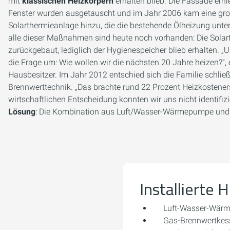
mit
klassischen Heizkörpern
erhalten blieb. Die Fassade erh
Fenster wurden ausgetauscht und im Jahr 2006 kam eine gro
Solarthermieanlage hinzu, die die bestehende Ölheizung unter
alle dieser Maßnahmen sind heute noch vorhanden: Die Sola
zurückgebaut, lediglich der Hygienespeicher blieb erhalten. „
die Frage um: Wie wollen wir die nächsten 20 Jahre heizen?“, e
Hausbesitzer. Im Jahr 2012 entschied sich die Familie schließ
Brennwerttechnik. „Das brachte rund 22 Prozent Heizkostenersp
wirtschaftlichen Entscheidung konnten wir uns nicht identifizi
Lösung
: Die Kombination aus Luft/Wasser-Wärmepumpe und
Installierte 
Luft-Wasser-Wä
Gas-Brennwertkes