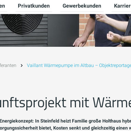
en
Privatkunden
Gewerbekunden
Karrie
Untermenü für Erneuerbare Energien umschalten
Untermenü für Privatkunden u
Untermen
feranten
Vaillant Wärmepumpe im Altbau – Objektreportag
unftsprojekt mit Wär
Energiekonzept: In Steinfeld heizt Familie große Holthaus h
rgungssicherheit bietet, Kosten senkt und gleichzeitig einen w