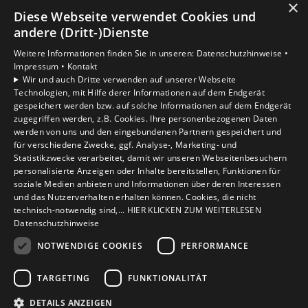
×
Diese Webseite verwendet Cookies und
Unsere Bereiche
andere (Dritt-)Dienste
Privatkunden
Weitere Informationen finden Sie in unseren:
Datenschutzhinweise •
Gewerbekunden
Impressum •
Kontakt
Karriere
Wir und auch Dritte verwenden auf unserer Webseite
Technologien, mit Hilfe derer Informationen auf dem Endgerät
Unternehmen
gespeichert werden bzw. auf solche Informationen auf dem Endgerät
Kontakt
zugegriffen werden, z.B. Cookies. Ihre personenbezogenen Daten
werden von uns und den eingebundenen Partnern gespeichert und
für verschiedene Zwecke, ggf. Analyse-, Marketing- und
Statistikzwecke verarbeitet, damit wir unseren Webseitenbesuchern
personalisierte Anzeigen oder Inhalte bereitstellen, Funktionen für
soziale Medien anbieten und Informationen über deren Interessen
und das Nutzerverhalten erhalten können. Cookies, die nicht
technisch-notwendig sind,... HIER KLICKEN ZUM WEITERLESEN
Datenschutzhinweise
NOTWENDIGE COOKIES
PERFORMANCE
TARGETING
FUNKTIONALITÄT
DETAILS ANZEIGEN