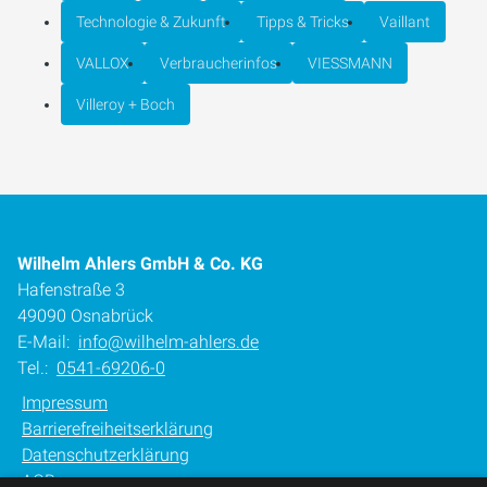
Technologie & Zukunft
Tipps & Tricks
Vaillant
VALLOX
Verbraucherinfos
VIESSMANN
Villeroy + Boch
Wilhelm Ahlers GmbH & Co. KG
Hafenstraße 3
49090 Osnabrück
E-Mail:
info@wilhelm-ahlers.de
Tel.:
0541-69206-0
Impressum
Barrierefreiheitserklärung
Datenschutzerklärung
AGB