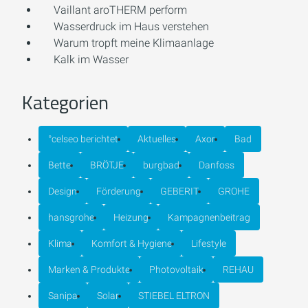
Vaillant aroTHERM perform
Wasserdruck im Haus verstehen
Warum tropft meine Klimaanlage
Kalk im Wasser
Kategorien
°celseo berichtet
Aktuelles
Axor
Bad
Bette
BRÖTJE
burgbad
Danfoss
Design
Förderung
GEBERIT
GROHE
hansgrohe
Heizung
Kampagnenbeitrag
Klima
Komfort & Hygiene
Lifestyle
Marken & Produkte
Photovoltaik
REHAU
Sanipa
Solar
STIEBEL ELTRON