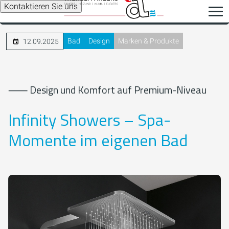
Kontaktieren Sie uns
Bad
Design
Marken & Produkte
12.09.2025
⸺ Design und Komfort auf Premium-Niveau
Infinity Showers – Spa-
Momente im eigenen Bad