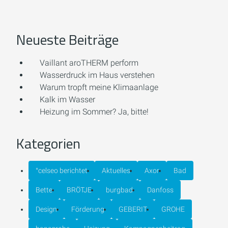
Neueste Beiträge
Vaillant aroTHERM perform
Wasserdruck im Haus verstehen
Warum tropft meine Klimaanlage
Kalk im Wasser
Heizung im Sommer? Ja, bitte!
Kategorien
°celseo berichtet
Aktuelles
Axor
Bad
Bette
BRÖTJE
burgbad
Danfoss
Design
Förderung
GEBERIT
GROHE