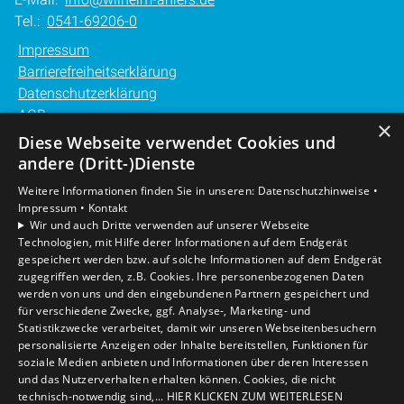
Tel.:
0541-69206-0
Impressum
Barrierefreiheitserklärung
Datenschutzerklärung
AGB
×
Diese Webseite verwendet Cookies und
Unsere Bereiche
andere (Dritt-)Dienste
Privatkunden
Weitere Informationen finden Sie in unseren:
Datenschutzhinweise •
Gewerbekunden
Impressum •
Kontakt
Karriere
Wir und auch Dritte verwenden auf unserer Webseite
Technologien, mit Hilfe derer Informationen auf dem Endgerät
Unternehmen
gespeichert werden bzw. auf solche Informationen auf dem Endgerät
Kontakt
zugegriffen werden, z.B. Cookies. Ihre personenbezogenen Daten
werden von uns und den eingebundenen Partnern gespeichert und
für verschiedene Zwecke, ggf. Analyse-, Marketing- und
Statistikzwecke verarbeitet, damit wir unseren Webseitenbesuchern
personalisierte Anzeigen oder Inhalte bereitstellen, Funktionen für
soziale Medien anbieten und Informationen über deren Interessen
und das Nutzerverhalten erhalten können. Cookies, die nicht
technisch-notwendig sind,... HIER KLICKEN ZUM WEITERLESEN