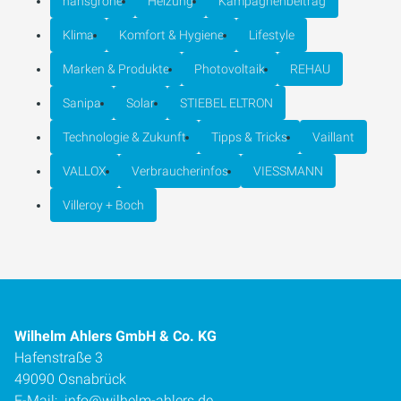
hansgrohe
Heizung
Kampagnenbeitrag
Klima
Komfort & Hygiene
Lifestyle
Marken & Produkte
Photovoltaik
REHAU
Sanipa
Solar
STIEBEL ELTRON
Technologie & Zukunft
Tipps & Tricks
Vaillant
VALLOX
Verbraucherinfos
VIESSMANN
Villeroy + Boch
Wilhelm Ahlers GmbH & Co. KG
Hafenstraße 3
49090 Osnabrück
E-Mail:
info@wilhelm-ahlers.de