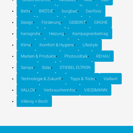
Bette
BRÖTJE
burgbad
Danfoss
Design
Förderung
GEBERIT
GROHE
hansgrohe
Heizung
Kampagnenbeitrag
Klima
Komfort & Hygiene
Lifestyle
Marken & Produkte
Photovoltaik
REHAU
Sanipa
Solar
STIEBEL ELTRON
Technologie & Zukunft
Tipps & Tricks
Vaillant
VALLOX
Verbraucherinfos
VIESSMANN
Villeroy + Boch