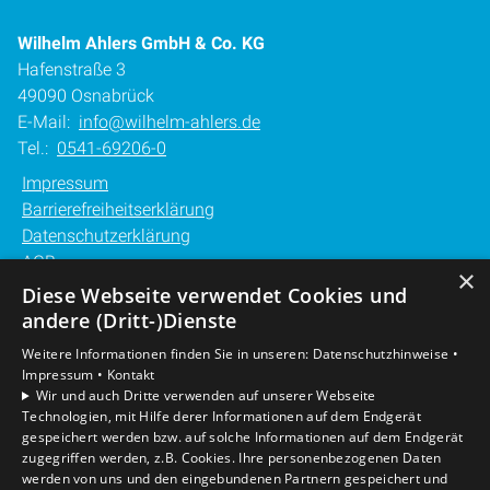
Wilhelm Ahlers GmbH & Co. KG
Hafenstraße 3
49090 Osnabrück
E-Mail:
info@wilhelm-ahlers.de
Tel.:
0541-69206-0
Impressum
Barrierefreiheitserklärung
Datenschutzerklärung
AGB
×
Diese Webseite verwendet Cookies und
Unsere Bereiche
andere (Dritt-)Dienste
Privatkunden
Weitere Informationen finden Sie in unseren:
Datenschutzhinweise •
Gewerbekunden
Impressum •
Kontakt
Karriere
Wir und auch Dritte verwenden auf unserer Webseite
Technologien, mit Hilfe derer Informationen auf dem Endgerät
Unternehmen
gespeichert werden bzw. auf solche Informationen auf dem Endgerät
Kontakt
zugegriffen werden, z.B. Cookies. Ihre personenbezogenen Daten
werden von uns und den eingebundenen Partnern gespeichert und