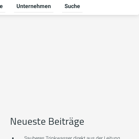
re
Unternehmen
Suche
mschalten
ü für Gewerbekunden umschalten
Untermenü für Karriere umschalten
Untermenü für Unternehmen um
Neueste Beiträge
Sauberes Trinkwasser direkt aus der Leitung