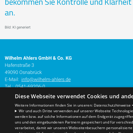
bekommen Sie Kontrolle und Klarheit 
an.
Bild: KI generiert
Wilhelm Ahlers GmbH & Co. KG
Hafenstraße 3
49090 Osnabrück
E-Mail:
info@wilhelm-ahlers.de
Tel.:
0541-69206-0
Diese Webseite verwendet Cookies und ander
Impressum
Barrierefreiheitserklärung
Weitere Informationen finden Sie in unseren:
Datenschutzhinweise 
Wir und auch Dritte verwenden auf unserer Webseite Technologien
Datenschutzerklärung
werden bzw. auf solche Informationen auf dem Endgerät zugegriffe
AGB
uns und den eingebundenen Partnern gespeichert und für verschiede
verarbeitet, damit wir unseren Webseitenbesuchern personalisierte 