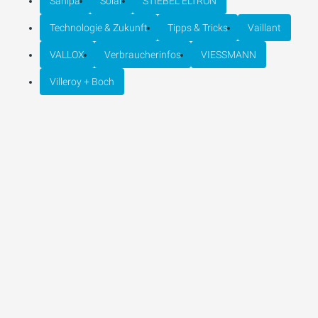
Sanipa
Solar
STIEBEL ELTRON
Technologie & Zukunft
Tipps & Tricks
Vaillant
VALLOX
Verbraucherinfos
VIESSMANN
Villeroy + Boch