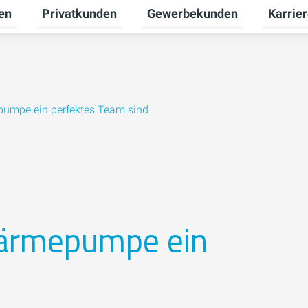
en
Privatkunden
Gewerbekunden
Karrie
Untermenü für Erneuerbare Energien umschalten
Untermenü für Privatkunden u
Untermen
mpe ein perfektes Team sind
rmepumpe ein