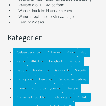
Vaillant aroTHERM perform
Wasserdruck im Haus verstehen
Warum tropft meine Klimaanlage
Kalk im Wasser
Kategorien
°celseo berichtet
Aktuelles
Axor
Bad
Bette
BRÖTJE
burgbad
Danfoss
Design
Förderung
GEBERIT
GROHE
hansgrohe
Heizung
Kampagnenbeitrag
Klima
Komfort & Hygiene
Lifestyle
Marken & Produkte
Photovoltaik
REHAU