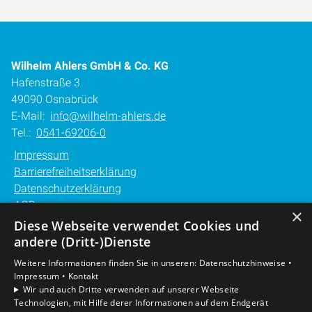
Wilhelm Ahlers GmbH & Co. KG
Hafenstraße 3
49090 Osnabrück
E-Mail:
info@wilhelm-ahlers.de
Tel.:
0541-69206-0
Impressum
Barrierefreiheitserklärung
Datenschutzerklärung
AGB
×
Diese Webseite verwendet Cookies und
Unsere Bereiche
andere (Dritt-)Dienste
Privatkunden
Weitere Informationen finden Sie in unseren:
Datenschutzhinweise •
Gewerbekunden
Impressum •
Kontakt
Karriere
Wir und auch Dritte verwenden auf unserer Webseite
Technologien, mit Hilfe derer Informationen auf dem Endgerät
Unternehmen