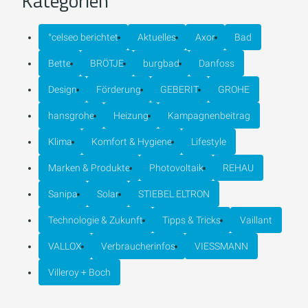
Kategorien
°celseo berichtet
Aktuelles
Axor
Bad
Bette
BRÖTJE
burgbad
Danfoss
Design
Förderung
GEBERIT
GROHE
hansgrohe
Heizung
Kampagnenbeitrag
Klima
Komfort & Hygiene
Lifestyle
Marken & Produkte
Photovoltaik
REHAU
Sanipa
Solar
STIEBEL ELTRON
Technologie & Zukunft
Tipps & Tricks
Vaillant
VALLOX
Verbraucherinfos
VIESSMANN
Villeroy + Boch