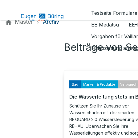
Kontaktieren Sie uns
Testseite Formulare
Master
Archiv
EE Medatsu
EE-
Vorgaben für Vaill
Beiträge von S
Finanzierung anfra
Bad
Marken & Produkte
Verbrauch
Die Wasserleitung stets im B
Schützen Sie Ihr Zuhause vor
Wasserschäden mit der smarten
RE.GUARD 2.0 Wassersteuerung 
REHAU. Überwachen Sie Ihre
Wasserleitungen effektiv und sor