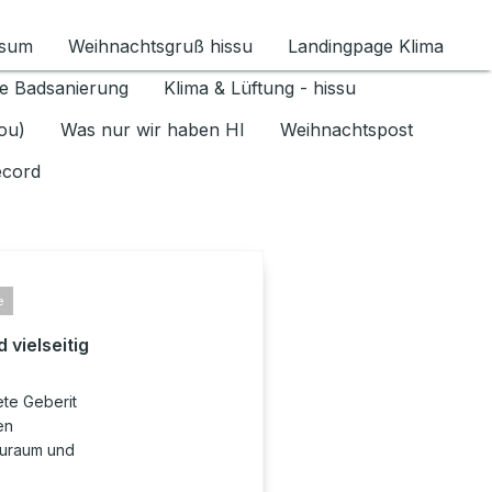
ssum
Weihnachtsgruß hissu
Landingpage Klima
ür Datenschutz 1.6.2026 umschalten
e Badsanierung
Klima & Lüftung - hissu
jou)
Was nur wir haben HI
Weihnachtspost
ecord
e
 vielseitig
ete Geberit
en
auraum und