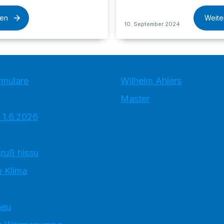
sen
Weite
10. September 2024
rmulare
Wilhelm Ahlers
Master
 1.6.2026
ruß hissu
 Klima
neu