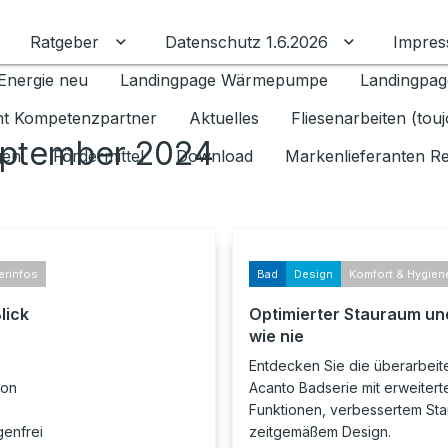
Ratgeber
Datenschutz 1.6.2026
Impre
Untermenü für Ratgeber umschalten
Untermenü f
Energie neu
Landingpage Wärmepumpe
Landingpag
ant Kompetenzpartner
Aktuelles
Fliesenarbeiten (tou
eptember 2024
gen
Fördermittel
Download
Markenlieferanten R
erinfos
Bad
Design
Komfort & Hygien
lick
Optimierter Stauraum und
wie nie
Entdecken Sie die überarbeit
von
Acanto Badserie mit erweitert
Funktionen, verbessertem St
genfrei
zeitgemäßem Design.