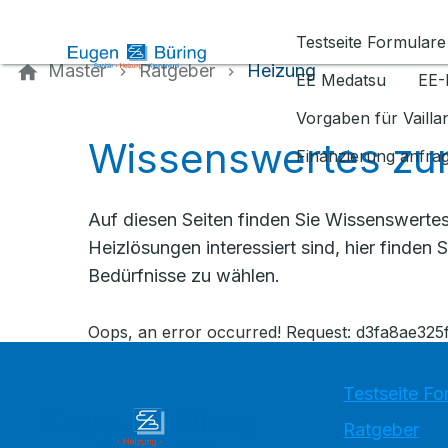
Kontaktieren Sie uns
Testseite Formulare
Master
Ratgeber
Heizung
EE Medatsu
EE-
Vorgaben für Vaill
Wissenswertes zu
Finanzierung anfra
Auf diesen Seiten finden Sie Wissenswertes
Heizlösungen interessiert sind, hier finden
Bedürfnisse zu wählen.
Oops, an error occurred! Request: d3fa8ae3
Testseite Fo
Ratgeber