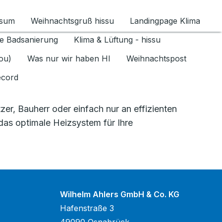
ssum
Weihnachtsgruß hissu
Landingpage Klima
ür Datenschutz 1.6.2026 umschalten
e Badsanierung
Klima & Lüftung - hissu
jou)
Was nur wir haben HI
Weihnachtspost
ecord
r, Bauherr oder einfach nur an effizienten
 das optimale Heizsystem für Ihre
Wilhelm Ahlers GmbH & Co. KG
Hafenstraße 3