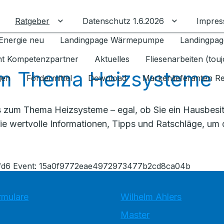
Ratgeber
Datenschutz 1.6.2026
Impre
Untermenü für Ratgeber umschalten
Untermenü f
Energie neu
Landingpage Wärmepumpe
Landingpag
ant Kompetenzpartner
Aktuelles
Fliesenarbeiten (tou
m Thema Heizsysteme
gen
Fördermittel
Download
Markenlieferanten R
 zum Thema Heizsysteme – egal, ob Sie ein Hausbesitze
 Sie wertvolle Informationen, Tipps und Ratschläge, um
25fd6 Event: 15a0f9772eae4972973477b2cd8ca04b
rmulare
Wilhelm Ahlers
Master