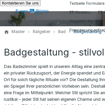
Kontaktieren Sie uns
Testseite Formulare
EE Medatsu
EE-
Vorgaben für Vaill
Finanzierung anfra
Master
Ratgeber
Bad
Badgestaltung
Badgestaltung - stilvol
Das Badezimmer spielt in unserem Alltag eine zentral
ein privater Rückzugsort, der Energie spendet und E
Ort für solch tägliche Rituale vor? Die Gestaltung I
ein Spiegel Ihrer persönlichen Vorlieben sein. Desh
eine Frage im Mittelpunkt: Welcher Stil spricht Sie 
rustikal – jeder Stil hat seinen eigenen Charme und w