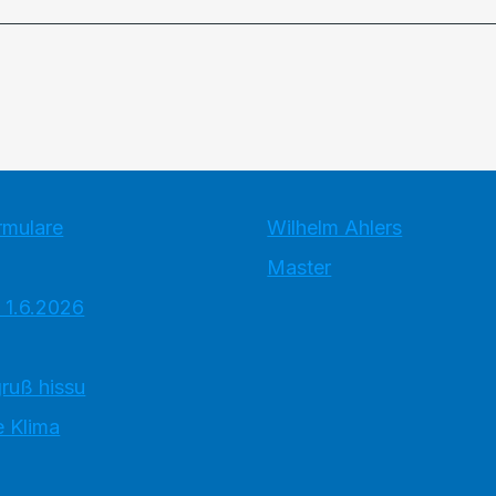
rmulare
Wilhelm Ahlers
Master
 1.6.2026
ruß hissu
 Klima