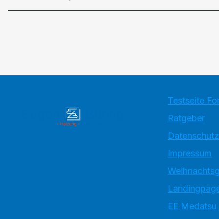
Testseite Fo
Ratgeber
Datenschutz
Impressum
Weihnachtsg
Landingpage
EE Medatsu