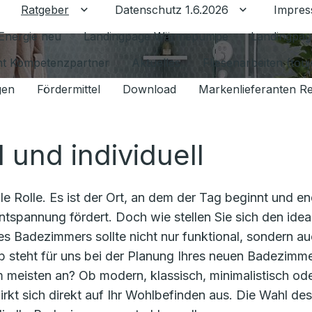
Ratgeber
Datenschutz 1.6.2026
Impre
Untermenü für Ratgeber umschalten
Untermenü f
Energie neu
Landingpage Wärmepumpe
Landingpag
ant Kompetenzpartner
Aktuelles
Fliesenarbeiten (tou
gen
Fördermittel
Download
Markenlieferanten R
l und individuell
e Rolle. Es ist der Ort, an dem der Tag beginnt und en
ntspannung fördert. Doch wie stellen Sie sich den idea
hres Badezimmers sollte nicht nur funktional, sondern a
alb steht für uns bei der Planung Ihres neuen Badezimm
am meisten an? Ob modern, klassisch, minimalistisch od
irkt sich direkt auf Ihr Wohlbefinden aus. Die Wahl des