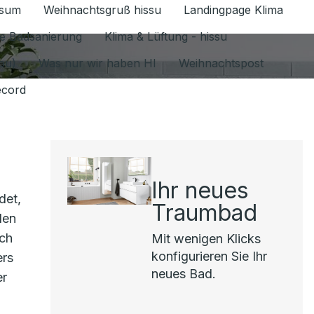
ssum
Weihnachtsgruß hissu
Landingpage Klima
ür Datenschutz 1.6.2026 umschalten
e Badsanierung
Klima & Lüftung - hissu
jou)
Was nur wir haben HI
Weihnachtspost
ecord
Ihr neues
det,
Traumbad
len
uch
Mit wenigen Klicks
konfigurieren Sie Ihr
ers
neues Bad.
er