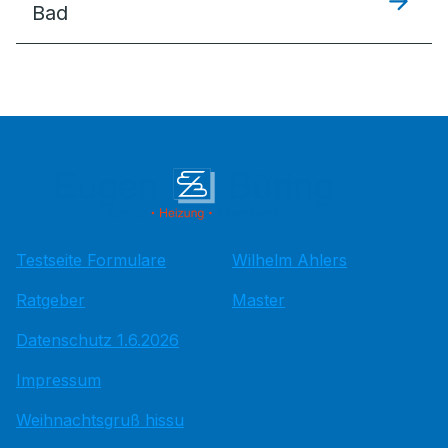
Bad
Testseite Formulare
Wilhelm Ahlers
Ratgeber
Master
Datenschutz 1.6.2026
Impressum
Weihnachtsgruß hissu