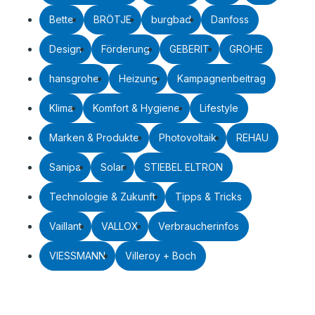
Bette
BRÖTJE
burgbad
Danfoss
Design
Förderung
GEBERIT
GROHE
hansgrohe
Heizung
Kampagnenbeitrag
Klima
Komfort & Hygiene
Lifestyle
Marken & Produkte
Photovoltaik
REHAU
Sanipa
Solar
STIEBEL ELTRON
Technologie & Zukunft
Tipps & Tricks
Vaillant
VALLOX
Verbraucherinfos
VIESSMANN
Villeroy + Boch