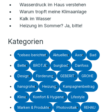
Wasserdruck im Haus verstehen
Warum tropft meine Klimaanlage
Kalk im Wasser
Heizung im Sommer? Ja, bitte!
Kategorien
°celseo berichtet
Aktuelles
Axor
Bad
Bette
BRÖTJE
burgbad
Danfoss
Design
Förderung
GEBERIT
GROHE
hansgrohe
Heizung
Kampagnenbeitrag
Klima
Komfort & Hygiene
Lifestyle
Marken & Produkte
Photovoltaik
REHAU